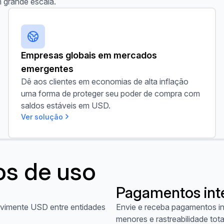
grande escala.
Empresas globais em mercados emergentes
Empresas globais em mercados
emergentes
Dê aos clientes em economias de alta inflação
uma forma de proteger seu poder de compra com
saldos estáveis em USD.
Ver solução
os de uso
Pagamentos int
Ver caso de uso
movimente USD entre entidades
Envie e receba pagamentos in
menores e rastreabilidade total