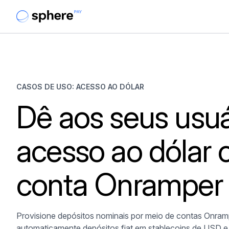
CASOS DE USO: ACESSO AO DÓLAR
Dê aos seus usuá
acesso ao dólar
conta Onramper
Provisione depósitos nominais por meio de contas Onra
automaticamente depósitos fiat em stablecoins de USD e