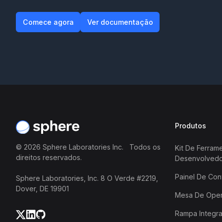
Comece agora
Ver documentação
Comece agora
Ver documentação
Rodapé
Produtos
©
2026
Sphere Laboratories Inc. Todos os
Kit De Ferram
direitos reservados.
Desenvolved
Painel De Con
Sphere Laboratories, Inc. 8 O Verde #2219,
Dover, DE 19901
Mesa De Oper
Rampa Integr