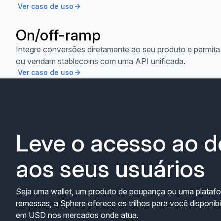
Ver caso de uso
On/off-ramp
Ver caso de uso
Integre conversões diretamente ao seu produto e permita
ou vendam stablecoins com uma API unificada.
Ver caso de uso
Leve o acesso ao d
aos seus usuários
Seja uma wallet, um produto de poupança ou uma plataf
remessas, a Sphere oferece os trilhos para você disponibi
em USD nos mercados onde atua.