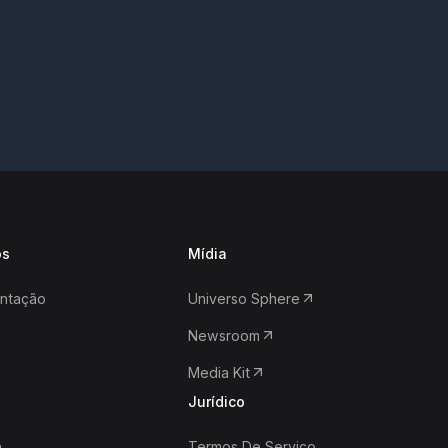
os
Mídia
ntação
Universo Sphere
Newsroom
Media Kit
Jurídico
a
Termos De Serviço