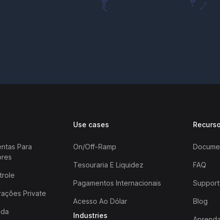
Use cases
Recurs
entas Para
On/off-Ramp
Docume
ores
Tesouraria E Liquidez
FAQ
trole
Pagamentos Internacionais
Support
ações Private
Acesso Ao Dólar
Blog
ada
Industries
Aprend