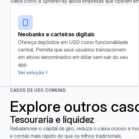
Saiba como a SpherePay apoia empresas que operam em 
Neobanks e carteiras digitais
Neobanks e carteiras digitais
Ofereça depósitos em USD como funcionalidade
central. Permita que seus usuários transacionem
em ativos denominados em dólar sem sair do seu
app.
Ver solução
CASOS DE USO COMUNS:
Explore outros cas
Tesouraria e liquidez
Ver caso de uso
Rebalanceie o capital de giro, reduza o caixa ocioso e 
e contas mais rápido do que os trilhos tradicionais.