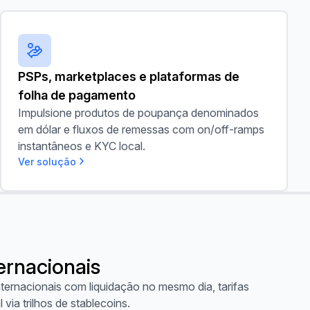
PSPs, marketplaces e plataformas de folha de pagamento
PSPs, marketplaces e plataformas de
folha de pagamento
Impulsione produtos de poupança denominados
em dólar e fluxos de remessas com on/off-ramps
instantâneos e KYC local.
Ver solução
ernacionais
ternacionais com liquidação no mesmo dia, tarifas
 via trilhos de stablecoins.