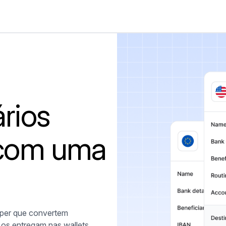
rios
 com uma
mper que convertem
 os entregam nas wallets